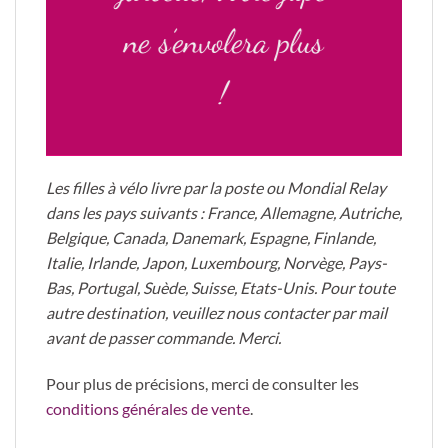
Pour les jupes sous le genou,
Les jart'elles étant fabriquées
ne s’envolera plus
vous pouvez utiliser la jart'elle
artisanalement, de petites
différences peuvent apparaître
au dessus du genoux.
d'une pièce à l'autre. De ce fait, les
!
photos du site ne sont pas
contractuelles - Crédits photos :
Nicophoto67
Les filles à vélo livre par la poste ou Mondial Relay
dans les pays suivants : France, Allemagne, Autriche,
Belgique, Canada, Danemark, Espagne, Finlande,
Italie, Irlande, Japon, Luxembourg, Norvège, Pays-
Bas, Portugal, Suède, Suisse, Etats-Unis. Pour toute
autre destination, veuillez nous contacter par mail
avant de passer commande. Merci.
Pour plus de précisions, merci de consulter les
conditions générales de vente
.