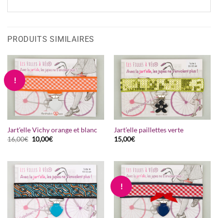
PRODUITS SIMILAIRES
!
Jart’elle Vichy orange et blanc
Jart’elle paillettes verte
Le
Le
16,00
€
10,00
€
15,00
€
prix
prix
initial
actuel
était :
est :
16,00€.
10,00€.
!