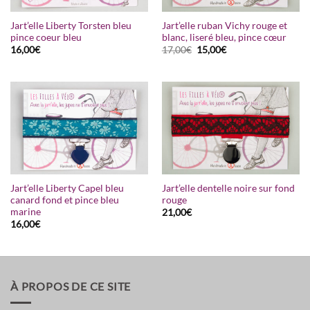
Jart’elle Liberty Torsten bleu
Jart’elle ruban Vichy rouge et
pince coeur bleu
blanc, liseré bleu, pince cœur
Le
Le
16,00
€
17,00
€
15,00
€
prix
prix
initial
actuel
était :
est :
17,00€.
15,00€.
Jart’elle Liberty Capel bleu
Jart’elle dentelle noire sur fond
canard fond et pince bleu
rouge
marine
21,00
€
16,00
€
À PROPOS DE CE SITE